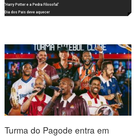
agosto
visitantes para apresentar cursos
'Harry Potter e a Pedra Filosofal'
e laboratórios do IFSC
volta aos cinemas com conteúdo
Dia dos Pais deve aquecer
especial de bastidores
comércio de São Carlos com
renda em alta e maior circulação
de consumidores
Turma do Pagode entra em