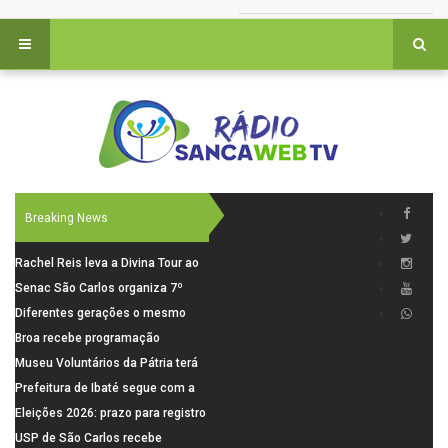
Breaking News
Rachel Reis leva a Divina Tour ao
interior de São Paulo com shows
Senac São Carlos organiza 7º
inéditos em São Carlos e Jundiaí
Fórum Internacional Senac de
Diferentes gerações o mesmo
Educadores com debates sobre
amor: pais do Saae contam como
Broa recebe programação
pensamento crítico, leitura e
a paternidade transformou suas
esportiva com corrida, vela e
Museu Voluntários da Pátria terá
diversidade
histórias
demonstração de paramotor
horário especial nesta segunda-
Prefeitura de Ibaté segue com a
feira (10)
Campanha do Agasalho segue
Eleições 2026: prazo para registro
durante o mês de agosto
de candidaturas acaba em 15 de
USP de São Carlos recebe