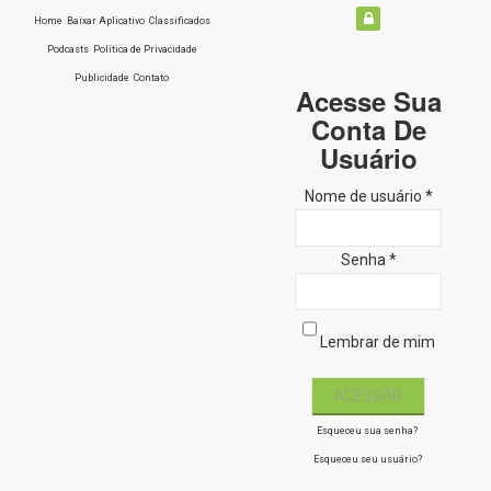
Home
Baixar Aplicativo
Classificados
Podcasts
Política de Privacidade
Publicidade
Contato
Acesse Sua
Conta De
Usuário
Nome de usuário *
Senha *
Lembrar de mim
Esqueceu sua senha?
Esqueceu seu usuário?