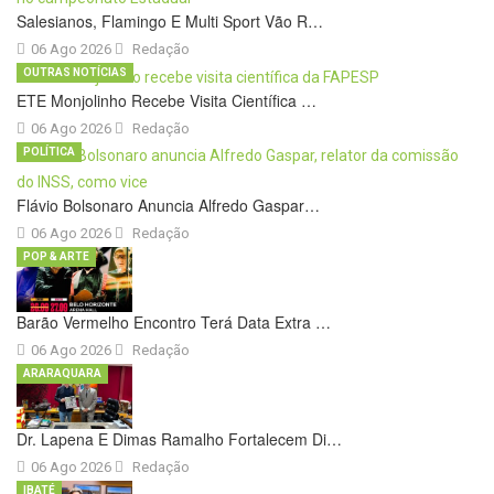
Salesianos, Flamingo E Multi Sport Vão R…
06 Ago 2026
Redação
OUTRAS NOTÍCIAS
ETE Monjolinho Recebe Visita Científica …
06 Ago 2026
Redação
POLÍTICA
Flávio Bolsonaro Anuncia Alfredo Gaspar…
06 Ago 2026
Redação
POP & ARTE
Barão Vermelho Encontro Terá Data Extra …
06 Ago 2026
Redação
ARARAQUARA
Dr. Lapena E Dimas Ramalho Fortalecem Di…
06 Ago 2026
Redação
IBATÉ