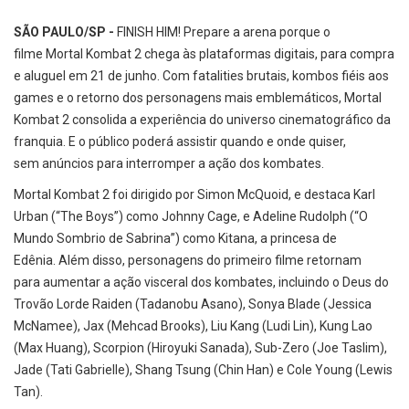
SÃO PAULO/SP -
FINISH HIM!
Prepare a arena porque o
filme Mortal Kombat 2 chega às plataformas digitais, para compra
e aluguel em 21 de junho. Com fatalities brutais,
kombos fiéis aos
games e o retorno dos personagens mais emblemáticos, Mortal
Kombat 2 consolida a experiência do universo cinematográfico da
franquia. E o público poderá assistir quando e onde quiser,
sem anúncios para interromper a ação dos kombates.
Mortal Kombat 2 foi dirigido por Simon McQuoid, e destaca Karl
Urban (“The Boys”) como Johnny Cage, e Adeline Rudolph (“O
Mundo Sombrio de Sabrina”) como Kitana, a princesa de
Edênia. Além disso, personagens do primeiro filme retornam
para aumentar a ação visceral dos kombates, incluindo o Deus do
Trovão Lorde Raiden (Tadanobu Asano), Sonya Blade (Jessica
McNamee), Jax (Mehcad Brooks), Liu Kang (Ludi Lin), Kung Lao
(Max Huang), Scorpion (Hiroyuki Sanada), Sub-Zero (Joe Taslim),
Jade (Tati Gabrielle), Shang Tsung (Chin Han) e Cole Young (Lewis
Tan).