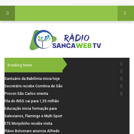
Breaking News
Santuário da Babilônia inicia hoje
(06), uma programação especial
Secretário recebe Comitiva de São
para os seus 160 anos de história.
Carlos para debater investimentos
Procon São Carlos orienta
em rodovias
consumidores sobre cuidados
Fila do INSS cai para 1,55 milhão
nas compras para o Dia dos Pais
em julho, com alta de 66,5% nos
Educação inicia formação para
pedidos negados em 2026
elaboração do novo Plano
Salesianos, Flamingo e Multi Sport
Municipal
vão representar São Carlos no
ETE Monjolinho recebe visita
campeonato Estadual
científica da FAPESP
Flávio Bolsonaro anuncia Alfredo