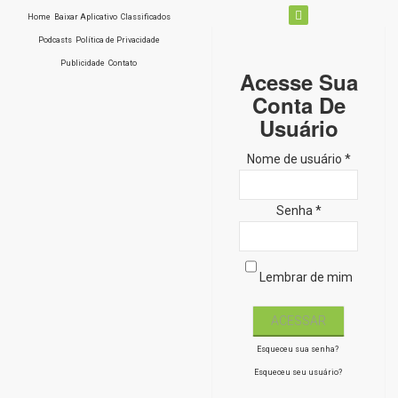
Home
Baixar Aplicativo
Classificados
Podcasts
Política de Privacidade
Publicidade
Contato
Acesse Sua
Conta De
Usuário
Nome de usuário *
Senha *
Lembrar de mim
Esqueceu sua senha?
Esqueceu seu usuário?