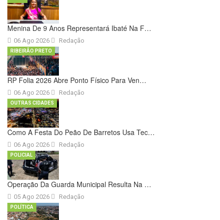
Menina De 9 Anos Representará Ibaté Na F…
06 Ago 2026
Redação
RIBEIRÃO PRETO
RP Folia 2026 Abre Ponto Físico Para Ven…
06 Ago 2026
Redação
OUTRAS CIDADES
Como A Festa Do Peão De Barretos Usa Tec…
06 Ago 2026
Redação
POLICIAL
Operação Da Guarda Municipal Resulta Na …
05 Ago 2026
Redação
POLÍTICA