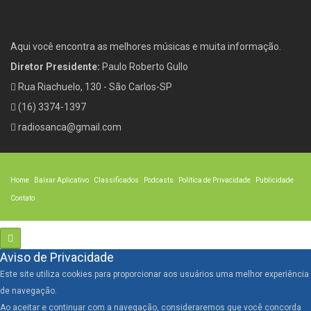
Aqui você encontra as melhores músicas e muita informação.
Diretor Presidente:
Paulo Roberto Gullo
Rua Riachuelo, 130 - São Carlos-SP
(16) 3374-1397
radiosanca@gmail.com
Home
Baixar Aplicativo
Classificados
Podcasts
Política de Privacidade
Publicidade
Contato
Aviso de Privacidade
Este site utiliza cookies para proporcionar aos usuários uma melhor experiência
de navegação.
Ao aceitar e continuar com a navegação, consideraremos que você concorda