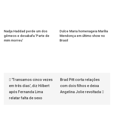
Nadja Haddad perde um dos
Dulce Maria homenageia Marília
gêmeos e desabafa:‘Parte de
Mendonça em último show no
mim morreu'
Brasil
'Transamos cinco vezes
Brad Pitt corta relações
em três dias', diz Hilbert
com dois filhos e deixa
após Fernanda Lima
Angelina Jolie revoltada
relatar falta de sexo