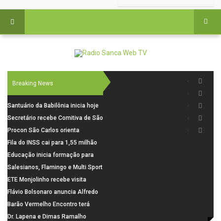
Breaking News
Santuário da Babilônia inicia hoje
(06), uma programação especial
Secretário recebe Comitiva de São
para os seus 160 anos de história.
Carlos para debater investimentos
Procon São Carlos orienta
em rodovias
consumidores sobre cuidados
Fila do INSS cai para 1,55 milhão
nas compras para o Dia dos Pais
em julho, com alta de 66,5% nos
Educação inicia formação para
pedidos negados em 2026
elaboração do novo Plano
Salesianos, Flamingo e Multi Sport
Municipal
vão representar São Carlos no
ETE Monjolinho recebe visita
campeonato Estadual
científica da FAPESP
Flávio Bolsonaro anuncia Alfredo
Gaspar, relator da comissão do
Barão Vermelho Encontro terá
INSS, como vice
data extra em Belo Horizonte
Dr. Lapena e Dimas Ramalho