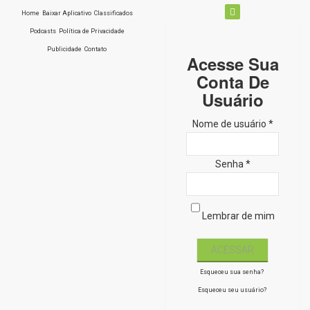
Home
Baixar Aplicativo
Classificados
Podcasts
Política de Privacidade
Publicidade
Contato
Acesse Sua
Conta De
Usuário
Nome de usuário *
Senha *
Lembrar de mim
Esqueceu sua senha?
Esqueceu seu usuário?