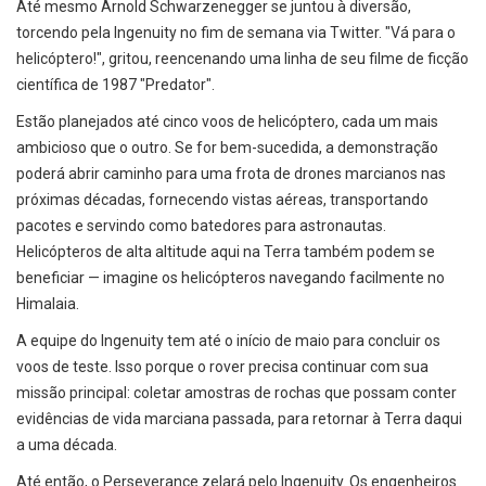
Até mesmo Arnold Schwarzenegger se juntou à diversão,
torcendo pela Ingenuity no fim de semana via Twitter. "Vá para o
helicóptero!", gritou, reencenando uma linha de seu filme de ficção
científica de 1987 "Predator".
Estão planejados até cinco voos de helicóptero, cada um mais
ambicioso que o outro. Se for bem-sucedida, a demonstração
poderá abrir caminho para uma frota de drones marcianos nas
próximas décadas, fornecendo vistas aéreas, transportando
pacotes e servindo como batedores para astronautas.
Helicópteros de alta altitude aqui na Terra também podem se
beneficiar — imagine os helicópteros navegando facilmente no
Himalaia.
A equipe do Ingenuity tem até o início de maio para concluir os
voos de teste. Isso porque o rover precisa continuar com sua
missão principal: coletar amostras de rochas que possam conter
evidências de vida marciana passada, para retornar à Terra daqui
a uma década.
Até então, o Perseverance zelará pelo Ingenuity. Os engenheiros