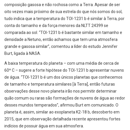
composição gasosa e não rochosa como a Terra. Apesar de ser
oito vezes mais próximo de sua estrela do que nós somos do sol,
tudo indica que a temperatura do TOI-1231 b é similar à Terra, por
conta do tamanho e da força menores da NLTT 24399 se
comparada ao sol. “TOI-1231 b é bastante similar em tamanho e
densidade a Netuno, então achamos que tem uma atmosfera
grande e gasosa similar”, comentou a líder do estudo Jennifer
Burt, ligada à NASA.
A baixa temperatura do planeta – com uma média de cerca de
60º C – sugere a forte hipótese do TOI-1231 b apresentar nuvens
de água. “TOI-1231 b é um dos únicos planetas que conhecemos
de tamanho e temperatura similares [à Terra], então futuras
observações desse novo planeta irão nos permitir determinar
quão comum ou raras são formações de nuvens de água ao redor
desses mundos temperados”, afirmou Burt em comunicado. O
planeta é, assim, similar ao exoplaneta K2-18 b, descoberto em
2015, que em observação detalhada recente apresentou fortes
indícios de possuir água em sua atmosfera.