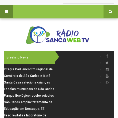
Breaking News
Integra Cad: encontro regional de
segurança púbica será realizado
Comércio de São Carlos e Ibaté
dia 10 de agosto em São Carlos
terá horário especial para o dia
Santa Casa seleciona crianças
dos Pais
para pesquisa sobre dor de
Escolas municipais de São Carlos
crescimento
superam média Nacional do IDEB
Parque Ecológico recebe veículos
elétricos e moderniza rotina de
São Carlos amplia tratamento de
manejo dos animais
resíduos de saúde com autoclave
Educação em Destaque: EE
de última geração
Visconde da Cunha Bueno, em
Fesc revitaliza laboratório de