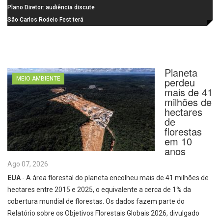
Santa Eudóxia, alcança nota 7,8
informática da Emeb Ulysses
Plano Diretor: audiência discute
no IDEB 2025 e celebra conquista
Picolo
mobilidade urbana e infraestrutura
São Carlos Rodeio Fest terá
histórica
operação especial de transporte
coletivo
Planeta
MEIO AMBIENTE
perdeu
mais de 41
milhões de
hectares
de
florestas
em 10
anos
Ago 07, 2026
EUA
- A área florestal do planeta encolheu mais de 41 milhões de
hectares entre 2015 e 2025, o equivalente a cerca de 1% da
cobertura mundial de florestas. Os dados fazem parte do
Relatório sobre os Objetivos Florestais Globais 2026, divulgado