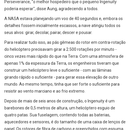
Perseverance, "o melhor hospedeiro que o pequeno Ingenuity
poderia esperar", disse Aung, agradecendo a todos.
A NASA estava planejando um voo de 40 segundos e, embora os
detalhes fossem inicialmente escassos, a nave atingiu todos os
seus alvos: girar, decolar, pairar, descer e pousar.
Para realizar tudo isso, as pás gêmeas do rotor em contra-rotação
do helicóptero precisavam girar a 2.500 rotações por minuto -
cinco vezes mais rápido do que na Terra. Com uma atmosfera de
apenas 1% da espessura da Terra, os engenheiros tiveram que
construir um helicóptero leve o suficiente - com as lâminas
girando rápido o suficiente - para gerar essa elevação de outro
mundo. Ao mesmo tempo, tinha que ser forte o suficiente para
resistir ao vento marciano e ao frio extremo.
Depois de mais de seis anos de construção, o Ingenuity é um
barebones de 0,5 metros de altura, um helicóptero esguio de
quatro patas. Sua fuselagem, contendo todas as baterias,
aquecedores e sensores, é do tamanho de uma caixa de lenços de
papel. Os rotores de fibra de carbono e preenchidos com espuma