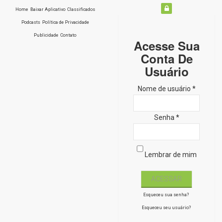
Home
Baixar Aplicativo
Classificados
Podcasts
Política de Privacidade
Publicidade
Contato
Acesse Sua
Conta De
Usuário
Nome de usuário *
Senha *
Lembrar de mim
Esqueceu sua senha?
Esqueceu seu usuário?