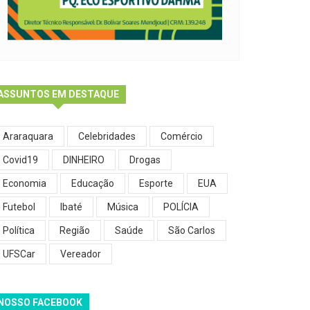
ASSUNTOS EM DESTAQUE
Araraquara
Celebridades
Comércio
Covid19
DINHEIRO
Drogas
Economia
Educação
Esporte
EUA
Futebol
Ibaté
Música
POLÍCIA
Política
Região
Saúde
São Carlos
UFSCar
Vereador
NOSSO FACEBOOK