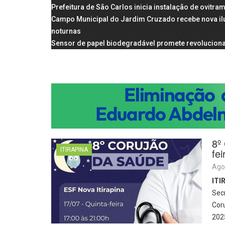
Prefeitura de São Carlos inicia instalação de ovit
Campo Municipal do Jardim Cruzado recebe nova il
noturnas
Sensor de papel biodegradável promete revoluciona
8º
ITIRAPINA
fe
Ago
ITI
Secr
Coru
2025