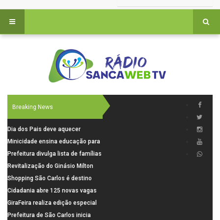
Breaking News
Dia dos Pais deve aquecer
comércio de São Carlos com
Minicidade ensina educação para
renda em alta e maior circulação
o trânsito a 264 crianças da rede
Prefeitura divulga lista de famílias
de consumidores
municipal
pré-selecionadas pela Caixa para
Revitalização do Ginásio Milton
o Residencial Santa Felícia
Olaio filho avança com obras de
Shopping São Carlos é destino
recuperação
para celebrar o Dia dos Pais com
Cidadania abre 125 novas vagas
presentes, gastronomia e lazer
para oficinas de convivência
GiraFeira realiza edição especial
de Dia dos Pais neste domingo (9)
Prefeitura de São Carlos inicia