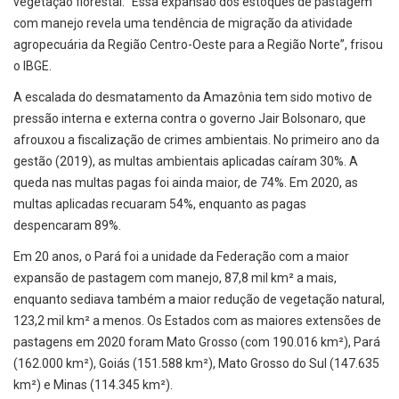
vegetação florestal. “Essa expansão dos estoques de pastagem
com manejo revela uma tendência de migração da atividade
agropecuária da Região Centro-Oeste para a Região Norte”, frisou
o IBGE.
A escalada do desmatamento da Amazônia tem sido motivo de
pressão interna e externa contra o governo Jair Bolsonaro, que
afrouxou a fiscalização de crimes ambientais. No primeiro ano da
gestão (2019), as multas ambientais aplicadas caíram 30%. A
queda nas multas pagas foi ainda maior, de 74%. Em 2020, as
multas aplicadas recuaram 54%, enquanto as pagas
despencaram 89%.
Em 20 anos, o Pará foi a unidade da Federação com a maior
expansão de pastagem com manejo, 87,8 mil km² a mais,
enquanto sediava também a maior redução de vegetação natural,
123,2 mil km² a menos. Os Estados com as maiores extensões de
pastagens em 2020 foram Mato Grosso (com 190.016 km²), Pará
(162.000 km²), Goiás (151.588 km²), Mato Grosso do Sul (147.635
km²) e Minas (114.345 km²).