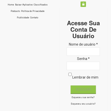
Home
Baixar Aplicativo
Classificados
Podcasts
Política de Privacidade
Publicidade
Contato
Acesse Sua
Conta De
Usuário
Nome de usuário *
Senha *
Lembrar de mim
Esqueceu sua senha?
Esqueceu seu usuário?