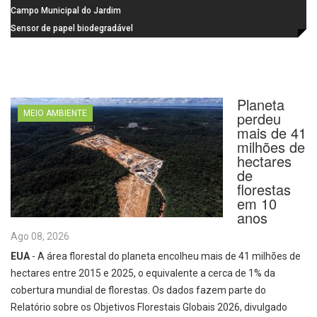
na Praça dos Advogados
instalação de ovitrampas para
Campo Municipal do Jardim
monitoramento de arboviroses
Cruzado recebe nova iluminação e
Sensor de papel biodegradável
passa a oferecer mais segurança
promete revolucionar o
e opções para atividades noturnas
monitoramento da poluição do ar
Planeta
MEIO AMBIENTE
perdeu
mais de 41
milhões de
hectares
de
florestas
em 10
anos
Ago 08, 2026
EUA
- A área florestal do planeta encolheu mais de 41 milhões de
hectares entre 2015 e 2025, o equivalente a cerca de 1% da
cobertura mundial de florestas. Os dados fazem parte do
Relatório sobre os Objetivos Florestais Globais 2026, divulgado