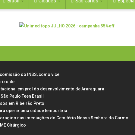
Brasil
Cidades
São Carlos
Especia
a comissão do INSS, como vice
rizonte
itucional em prol do desenvolvimento de Araraquara
 São Paulo Teen Brasil
ssos em Ribeirão Preto
ara operar uma cidade temporária
e foragido nas imediações do Cemitério Nossa Senhora do Carmo
AME Cirúrgico