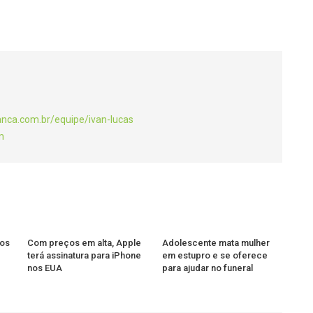
anca.com.br/equipe/ivan-lucas
m
tos
Com preços em alta, Apple
Adolescente mata mulher
terá assinatura para iPhone
em estupro e se oferece
nos EUA
para ajudar no funeral