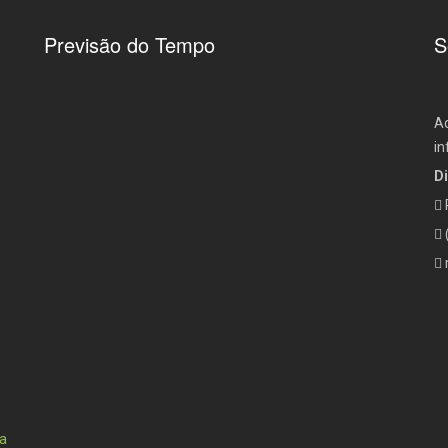
Previsão do Tempo
S
Aq
in
Di