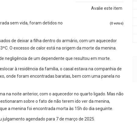
Avalie este item
trada sem vida, foram detidos no
(0 votos)
usados de deixar a filha dentro do armário, com um aquecedor
3ºC. O excesso de calor está na origem da morte da menina.
de negligência de um dependente que resultou em morte.
locar à residência da família, o casal estava na companhia de
e lixo, onde foram encontradas baratas, bem com uma panela no
a na noite anterior, com o aquecedor no quarto ligado. Mas não
estionaram sobre o fato de não terem ido ver da menina,
 que a menina foi encontrada morta às 15h do dia seguinte.
eu julgamento agendado para 7 de março de 2025.