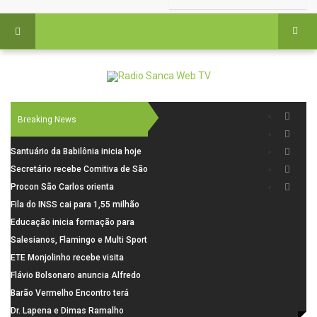
Breaking News
Santuário da Babilônia inicia hoje
(06), uma programação especial
Secretário recebe Comitiva de São
para os seus 160 anos de história.
Carlos para debater investimentos
Procon São Carlos orienta
em rodovias
consumidores sobre cuidados
Fila do INSS cai para 1,55 milhão
nas compras para o Dia dos Pais
em julho, com alta de 66,5% nos
Educação inicia formação para
pedidos negados em 2026
elaboração do novo Plano
Salesianos, Flamingo e Multi Sport
Municipal
vão representar São Carlos no
ETE Monjolinho recebe visita
campeonato Estadual
científica da FAPESP
Flávio Bolsonaro anuncia Alfredo
Gaspar, relator da comissão do
Barão Vermelho Encontro terá
INSS, como vice
data extra em Belo Horizonte
Dr. Lapena e Dimas Ramalho