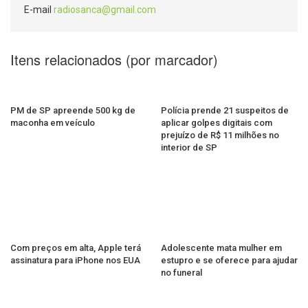
E-mail
radiosanca@gmail.com
Itens relacionados (por marcador)
PM de SP apreende 500 kg de
Polícia prende 21 suspeitos de
maconha em veículo
aplicar golpes digitais com
prejuízo de R$ 11 milhões no
interior de SP
Com preços em alta, Apple terá
Adolescente mata mulher em
assinatura para iPhone nos EUA
estupro e se oferece para ajudar
no funeral