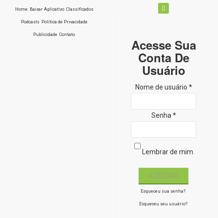
Home
Baixar Aplicativo
Classificados
Podcasts
Política de Privacidade
Publicidade
Contato
Acesse Sua
Conta De
Usuário
Nome de usuário *
Senha *
Lembrar de mim
Esqueceu sua senha?
Esqueceu seu usuário?